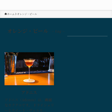
ホーム
オレンジ・ピール
オレンジ・ピール
– tag –
アドニス
アドニス（Adonis）は、繊細
なカクテルです。 ドライシェリ
ーとスイート・ヴェルモ...