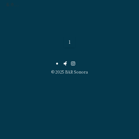
るカ...
1
©
2025 BAR Sonora