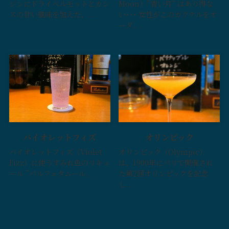
ジンにドライベルモットとカシ
Moon）”青い月” はあり得な
スの甘い風味を加えた、...
い･･･ 女性がこのカクテルをオ
ーダ...
バイオレットフィズ
オリンピック
バイオレットフィズ（Violet
オリンピック（Olympic）
Fizz）に使うすみれ色のリキュ
は、1900年にパリで開催され
ール ”パルフェタムール...
た第2回オリンピックを記念
し...